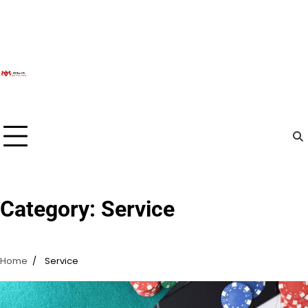
Skip
to
content
Category:
Service
Home
Service