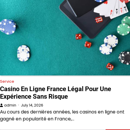
Service
Casino En Ligne France Légal Pour Une
Expérience Sans Risque
admin
July 14, 2026
Au cours des dernières années, les casinos en ligne ont
gagné en popularité en France,…