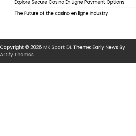
Explore Secure Casino En Ligne Payment Options
The Future of the casino en ligne Industry
Copyright © 2026
MK Sport DL
Theme: Early News By
Artify Themes
.