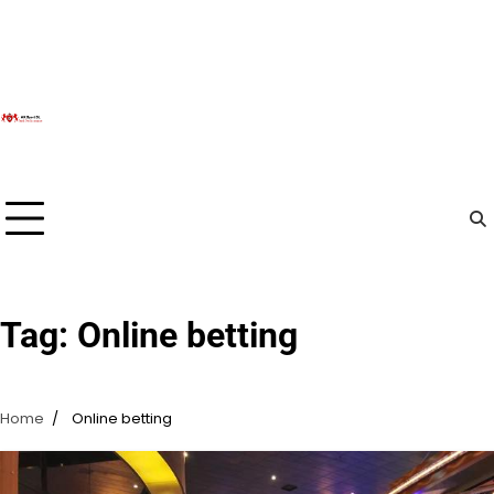
Skip
to
content
Tag:
Online betting
Home
Online betting