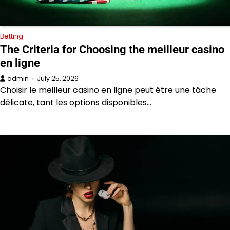
Betting
The Criteria for Choosing the meilleur casino
en ligne
admin
July 25, 2026
Choisir le meilleur casino en ligne peut être une tâche
délicate, tant les options disponibles…