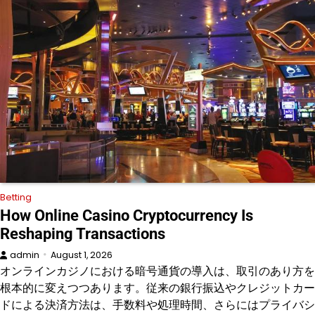
Betting
How Online Casino Cryptocurrency Is
Reshaping Transactions
admin
August 1, 2026
オンラインカジノにおける暗号通貨の導入は、取引のあり方を
根本的に変えつつあります。従来の銀行振込やクレジットカー
ドによる決済方法は、手数料や処理時間、さらにはプライバシ