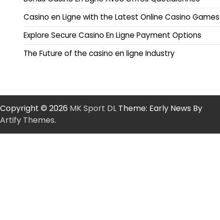
Casino en Ligne with the Latest Online Casino Games
Explore Secure Casino En Ligne Payment Options
The Future of the casino en ligne Industry
Copyright © 2026
MK Sport DL
Theme: Early News By
Artify Themes
.