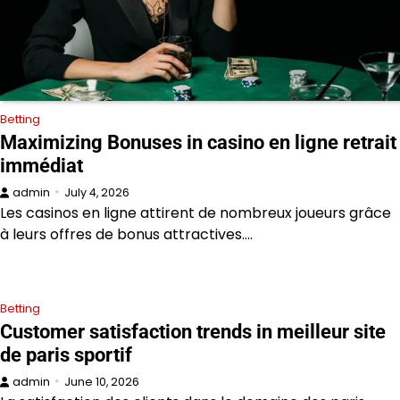
Betting
Maximizing Bonuses in casino en ligne retrait
immédiat
admin
July 4, 2026
Les casinos en ligne attirent de nombreux joueurs grâce
à leurs offres de bonus attractives.…
Betting
Customer satisfaction trends in meilleur site
de paris sportif
admin
June 10, 2026