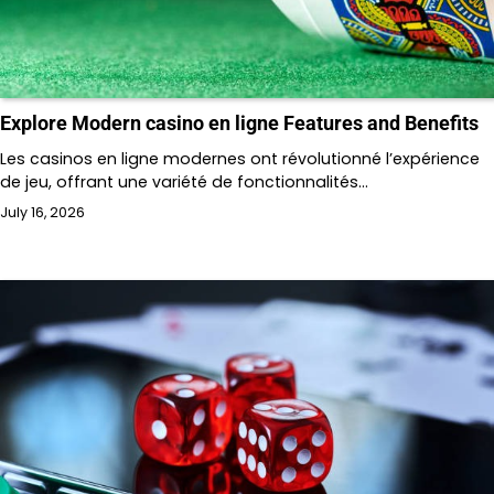
Explore Modern casino en ligne Features and Benefits
Les casinos en ligne modernes ont révolutionné l’expérience
de jeu, offrant une variété de fonctionnalités…
July 16, 2026