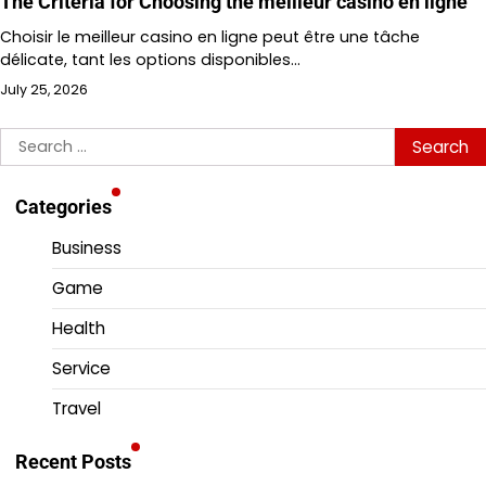
The Criteria for Choosing the meilleur casino en ligne
Choisir le meilleur casino en ligne peut être une tâche
délicate, tant les options disponibles…
July 25, 2026
Search
for:
Categories
Business
Game
Health
Service
Travel
Recent Posts