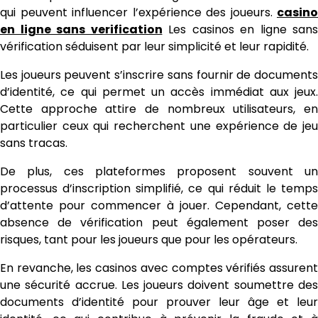
qui peuvent influencer l’expérience des joueurs.
casino
en ligne sans verification
Les casinos en ligne sans
vérification séduisent par leur simplicité et leur rapidité.
Les joueurs peuvent s’inscrire sans fournir de documents
d’identité, ce qui permet un accès immédiat aux jeux.
Cette approche attire de nombreux utilisateurs, en
particulier ceux qui recherchent une expérience de jeu
sans tracas.
De plus, ces plateformes proposent souvent un
processus d’inscription simplifié, ce qui réduit le temps
d’attente pour commencer à jouer. Cependant, cette
absence de vérification peut également poser des
risques, tant pour les joueurs que pour les opérateurs.
En revanche, les casinos avec comptes vérifiés assurent
une sécurité accrue. Les joueurs doivent soumettre des
documents d’identité pour prouver leur âge et leur