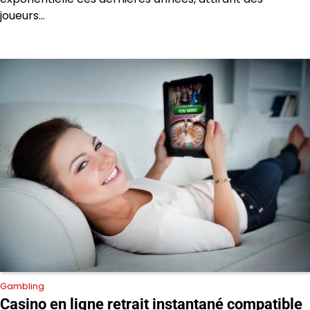
joueurs…
Gambling
Casino en ligne retrait instantané compatible