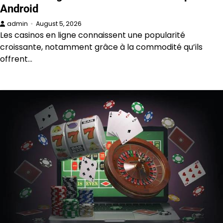
Android
admin
August 5, 2026
Les casinos en ligne connaissent une popularité
croissante, notamment grâce à la commodité qu’ils
offrent…