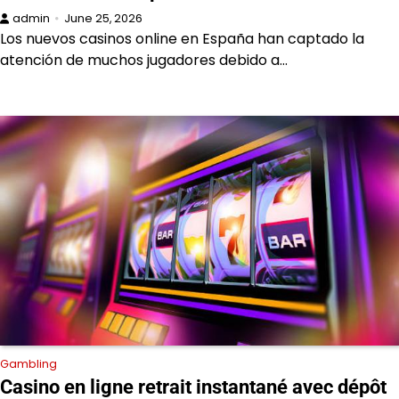
admin
June 25, 2026
Los nuevos casinos online en España han captado la
atención de muchos jugadores debido a…
Gambling
Casino en ligne retrait instantané avec dépôt