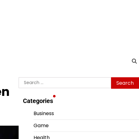
Search
en
for:
Categories
Business
Game
Health