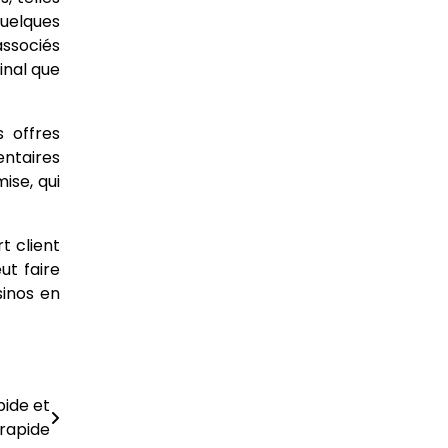
quelques
associés
inal que
s offres
entaires
ise, qui
t client
ut faire
sinos en
pide et
 rapide