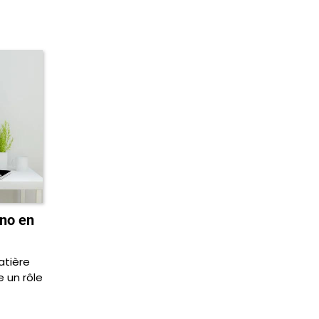
no en
atière
e un rôle