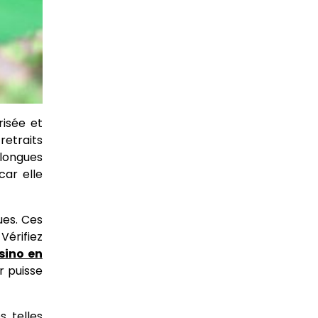
risée et
retraits
 longues
car elle
ues. Ces
Vérifiez
sino en
r puisse
, telles