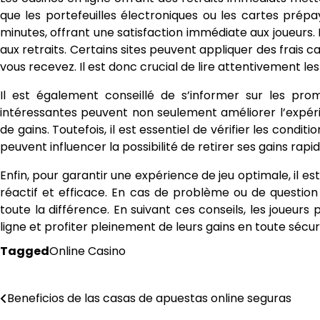
que les portefeuilles électroniques ou les cartes prép
minutes, offrant une satisfaction immédiate aux joueurs. 
aux retraits. Certains sites peuvent appliquer des frais 
vous recevez. Il est donc crucial de lire attentivement les
Il est également conseillé de s’informer sur les pro
intéressantes peuvent non seulement améliorer l’expéri
de gains. Toutefois, il est essentiel de vérifier les cond
peuvent influencer la possibilité de retirer ses gains rap
Enfin, pour garantir une expérience de jeu optimale, il 
réactif et efficace. En cas de problème ou de question 
toute la différence. En suivant ces conseils, les joueu
ligne et profiter pleinement de leurs gains en toute sécur
Tagged
Online Casino
Post
Beneficios de las casas de apuestas online seguras
navigation