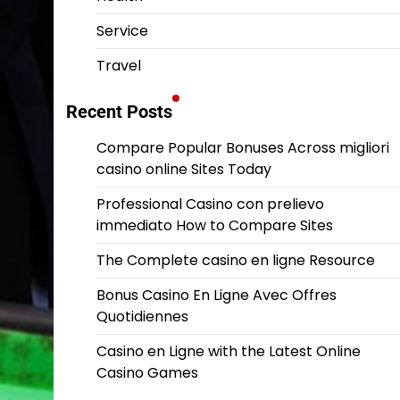
Service
Travel
Recent Posts
Compare Popular Bonuses Across migliori
casino online Sites Today
Professional Casino con prelievo
immediato How to Compare Sites
The Complete casino en ligne Resource
Bonus Casino En Ligne Avec Offres
Quotidiennes
Casino en Ligne with the Latest Online
Casino Games