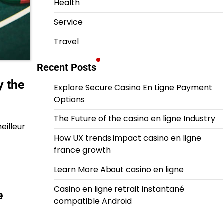
Health
Service
Travel
Recent Posts
y the
Explore Secure Casino En Ligne Payment
Options
The Future of the casino en ligne Industry
eilleur
How UX trends impact casino en ligne
france growth
Learn More About casino en ligne
Casino en ligne retrait instantané
e
compatible Android