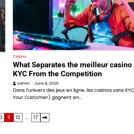
Casino
What Separates the meilleur casino
KYC From the Competition
admin
June 8, 2026
Dans l’univers des jeux en ligne, les casinos sans K
Your Customer) gagnent en…
0
11
12
…
17