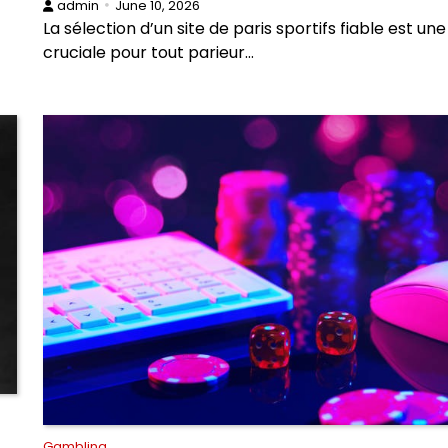
admin
June 10, 2026
La sélection d’un site de paris sportifs fiable est un
cruciale pour tout parieur…
Gambling