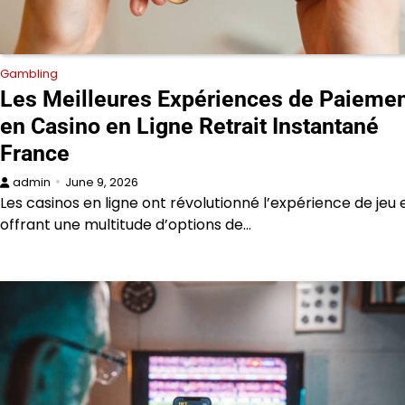
Gambling
Les Meilleures Expériences de Paieme
en Casino en Ligne Retrait Instantané
France
admin
June 9, 2026
Les casinos en ligne ont révolutionné l’expérience de jeu 
offrant une multitude d’options de…