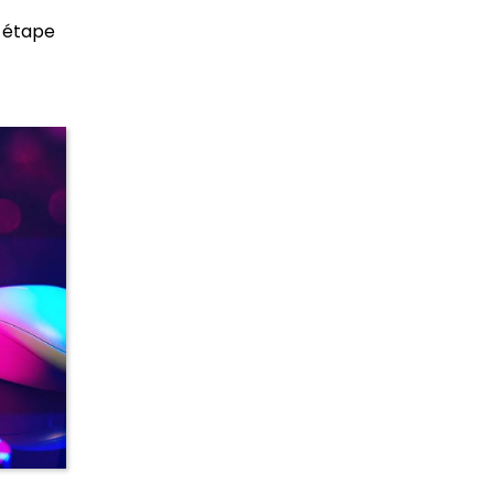
e étape