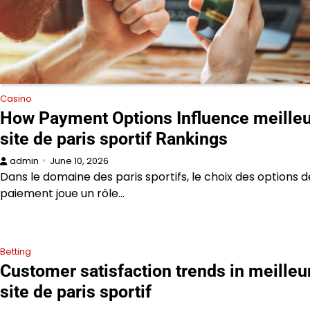
Casino
How Payment Options Influence meilleu
site de paris sportif Rankings
admin
June 10, 2026
Dans le domaine des paris sportifs, le choix des options d
paiement joue un rôle…
Betting
Customer satisfaction trends in meilleu
site de paris sportif