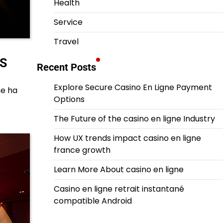
Health
Service
Travel
MS
Recent Posts
Explore Secure Casino En Ligne Payment
ne ha
Options
The Future of the casino en ligne Industry
How UX trends impact casino en ligne
france growth
Learn More About casino en ligne
Casino en ligne retrait instantané
compatible Android