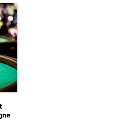
t
igne