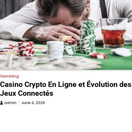
Gambling
Casino Crypto En Ligne et Évolution des
Jeux Connectés
admin
June 4, 2026