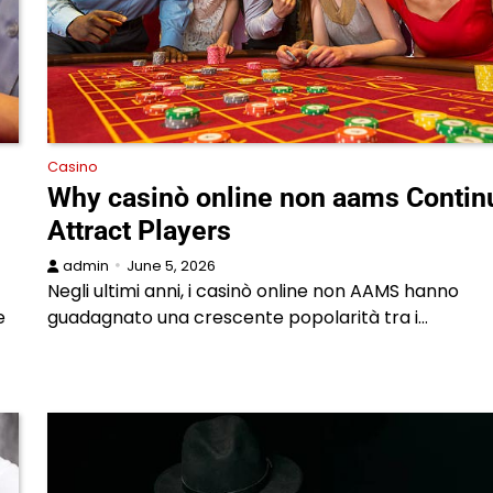
Casino
Why casinò online non aams Contin
Attract Players
admin
June 5, 2026
Negli ultimi anni, i casinò online non AAMS hanno
e
guadagnato una crescente popolarità tra i…