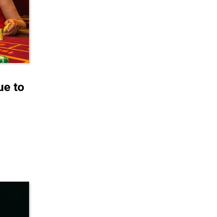
ue to