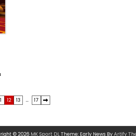
u
1
12
13
…
17
right © 2026
MK Sport DL
Theme: Early News By
Artify T