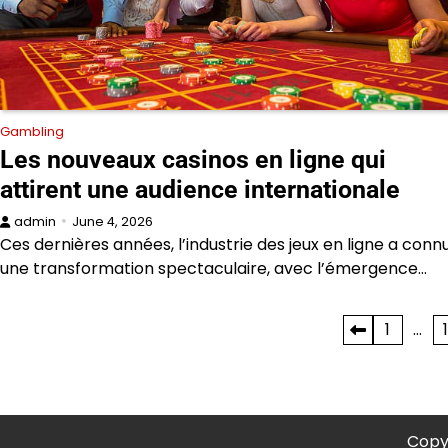
Gambling
Les nouveaux casinos en ligne qui
attirent une audience internationale
admin
June 4, 2026
Ces dernières années, l’industrie des jeux en ligne a conn
une transformation spectaculaire, avec l’émergence…
Posts
1
…
1
pagination
Copy