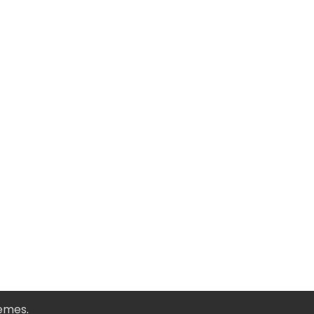
hemes
.